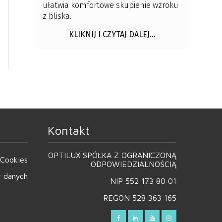
ułatwia komfortowe skupienie wzroku
z bliska.
KLIKNIJ I CZYTAJ DALEJ...
Kontakt
OPTILUX SPÓŁKA Z OGRANICZONĄ
Cookies
ODPOWIEDZIALNOŚCIĄ
r danych
NIP 552 173 80 01
REGON 528 363 165