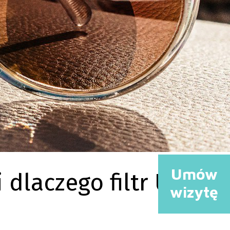
Umów
 dlaczego filtr UV
wizytę